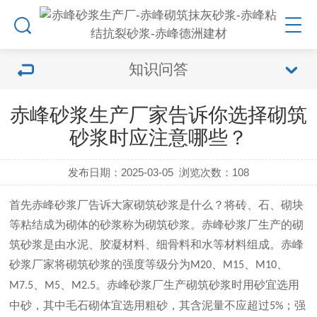
知识问答
赤峰砂浆生产厂家告诉你选择砌筑
砂浆时应注意哪些？
发布日期：2025-03-05
浏览次数：
108
首先
赤峰砂浆
厂告诉大家砌筑砂浆是什么？将砖、石、砌块
等粘结成为砌体的砂浆称为砌筑砂浆。
赤峰砂浆
厂生产的砌
筑砂浆是由水泥、胶凝材料、细骨料和水等材料组成。
赤峰
砂浆
厂家将砌筑砂浆的强度等级分为
、
、
、
M20
M15
M10
、
、
。
赤峰砂浆
厂生产砌筑砂浆时用砂宜选用
M7.5
M5
M2.5
中砂，其中毛石砌体宜选用粗砂，其含泥量不应超过
；强
5%