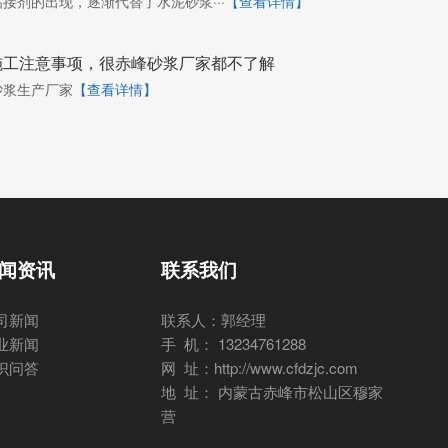
接剂的出现，逐渐代替了水泥砂浆···
【查看详情】
施工注意事项，很赤峰砂浆厂家都不了解
砂浆生产厂家
【查看详情】
闻资讯
联系我们
司新闻
联系人：郭经理
业新闻
手 机： 13234761288
识问答
网 址：http://www.cfdzjc.com
地 址： 内蒙古赤峰市松山区穆家
营